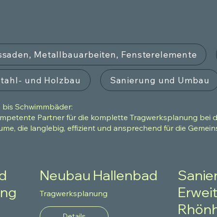
ssaden, Metallbauarbeiten, Fensterelemente
tahl- und Holzbau
Sanierung und Umbau
n bis Schwimmbäder:
ompetente Partner für die komplette Tragwerksplanung bei d
ume, die langlebig, effizient und ansprechend für die Gemeins
d
Neubau Hallenbad
Sanie
ung
Erwei
Tragwerksplanung
Rhönh
Details